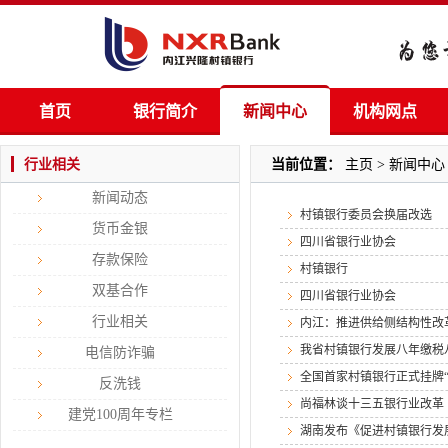
首页
银行简介
新闻中心
机构网点
行业相关
当前位置：
主页
>
新闻中心
新闻动态
村镇银行委员会换届改选
货币金银
四川省银行业协会
存款保险
村镇银行
双基合作
四川省银行业协会
行业相关
内江：推进供给侧结构性改
我省村镇银行发展八年缴税
电信防诈骗
全国首家村镇银行正式挂牌“
反洗钱
尚福林谈十三五银行业改革
建党100周年专栏
湖南发布《促进村镇银行发